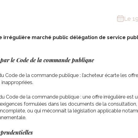
Le 1
re irrégulière marché public délégation de service publ
 par le Code de la commande publique
1 du Code de la commande publique
: l’acheteur écarte les offre
 inappropriées.
2 du Code de la commande publique
: une offre irrégulière est 
 exigences formulées dans les documents de la consultation, e
t incomplète, ou qui méconnaît la législation applicable nota
onnementale.
sprudentielles