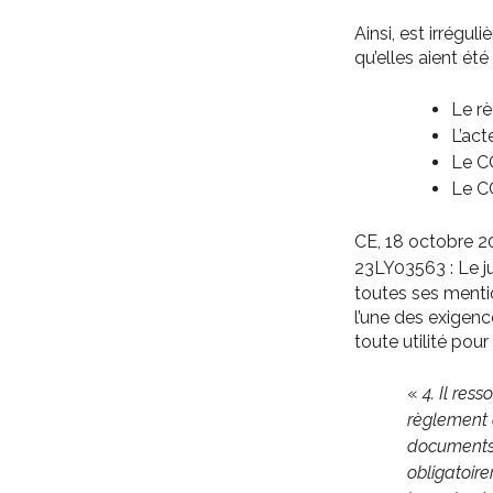
Ainsi, est irrégul
qu’elles aient ét
Le rè
L’ac
Le C
Le C
CE, 18 octobre 2
23LY03563
: Le 
toutes ses mentio
l’une des exigenc
toute utilité pour
«
4. Il res
règlement 
documents 
obligatoire