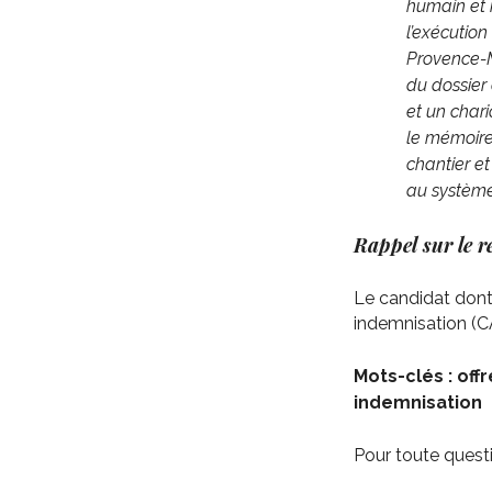
humain et m
l’exécution
Provence-M
du dossier
et un chari
le mémoire 
chantier e
au systèm
Rappel sur le 
Le candidat dont 
indemnisation (
C
Mots-clés : off
indemnisation
Pour toute quest