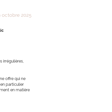
9 octobre 2025
ic
s irrégulières,
une offre qui ne
n particulier
mment en matière