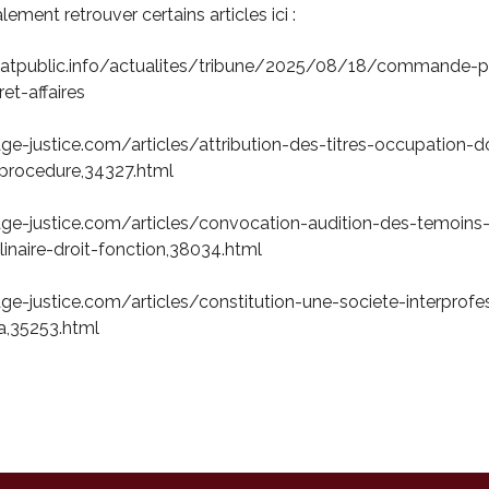
ment retrouver certains articles ici :
atpublic.info/actualites/tribune/2025/08/18/commande-p
et-affaires
age-justice.com/articles/attribution-des-titres-occupation-
-procedure,34327.html
age-justice.com/articles/convocation-audition-des-temoins
linaire-droit-fonction,38034.html
age-justice.com/articles/constitution-une-societe-interprofe
a,35253.html