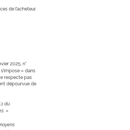
ces de l’acheteur,
vier 2025, n°
n s’impose « dans
 ne respecte pas
ment dépourvue de
6.1 du
es »
s moyens