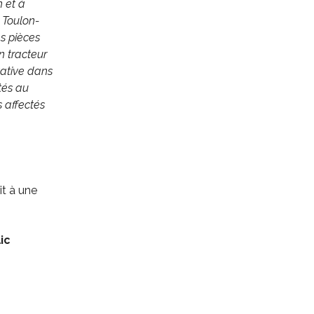
n et à
 Toulon-
s pièces
n tracteur
tative dans
tés au
 affectés
it à une
ic