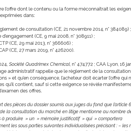
ière l’offre dont le contenu ou la forme méconnaîtrait les exigen
é exprimées dans:
glement de consultation (
CE, 21 novembre 2014, n° 384089
) ;
te d’engagement (
CE, 9 mai 2008, n° 308911
) ;
CTP (
CE, 29 mai 2013, n° 366606
) ;
CAP (
CE, 27 mars 2019, n° 426200
).
024,
Société Quadrimex Chemical
, n° 474772
;
CAA Lyon, 16 jan
juge administratif rappelle que le règlement de la consultatio
ns » et qu’en conséquence, l’acheteur doit écarter l’offre qui
es qu’il contient, sauf si cette exigence se révèle manifeste
 l’examen des offres.
sort des pièces du dossier soumis aux juges du fond que l’article 
de la consultation du marché en litige mentionne au nombre d
à produire » un » mémoire justificatif » qui » comportera
ment les sous parties suivantes individualisées précisant : – le