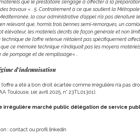
atériels que le prestataire s’engage à affecter à la préparatio
 des travaux « . 5. Contrairement à ce que soutient la Métropole
éditerranée, la cour administrative d’appel n’a pas dénaturé le
 en relevant que, hormis trois bennes semi-remorques, un camio
ot élévateur, les matériels décrits de façon générale et non limi
technique de l’offre retenue n’étaient pas spécifiquement affec
t que ce mémoire technique n’indiquait pas les moyens matériels
e de pompage et de remplissage
« .
régime d’indemnisation
l’offre a été à bon droit écartée comme irrégulière n’a pas dro
AA Toulouse, 1er, avril 2025, n° 23TL01301
).
re irrégulière marché public délégation de service publ
ion :
contact
ou profil
linkedin