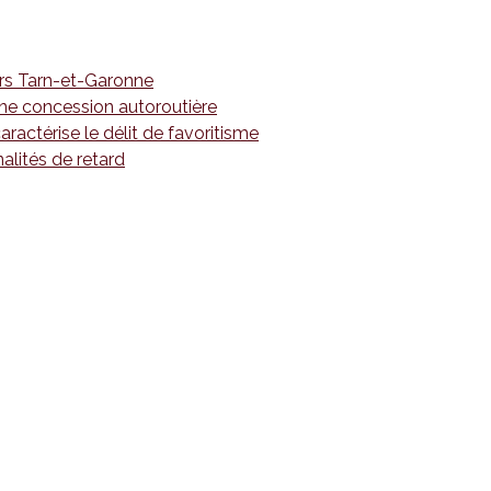
ours Tarn-et-Garonne
d’une concession autoroutière
ractérise le délit de favoritisme
alités de retard