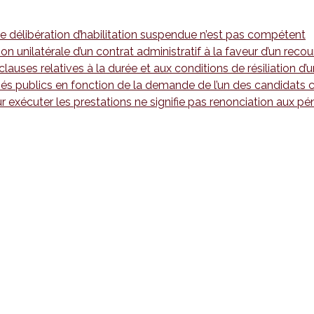
ne délibération d’habilitation suspendue n’est pas compétent
tion unilatérale d’un contrat administratif à la faveur d’un rec
 clauses relatives à la durée et aux conditions de résiliation 
hés publics en fonction de la demande de l’un des candidats ca
r exécuter les prestations ne signifie pas renonciation aux pén