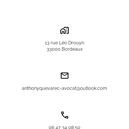
13 rue Léo Drouyn
33000 Bordeaux
anthonyquevarec-avocat@outlook.com
06 47 34 08 50