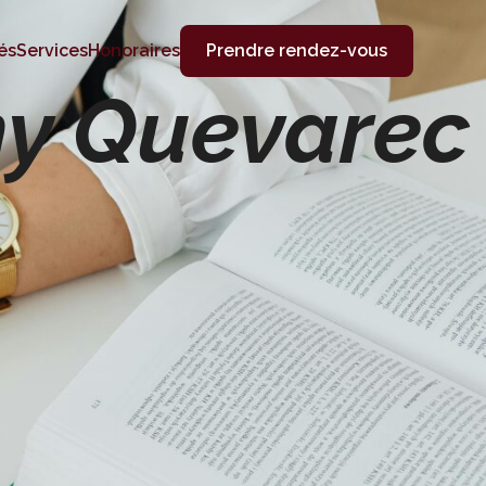
és
Services
Honoraires
Prendre rendez-vous
y Quevarec